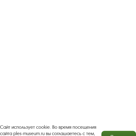
Следите за новостями в соцсетях:
Вконтакте
rutube
Одноклассники
YouTube
Трипадвизор
Посетителям
О музее-заповеднике
Пленэр "Зелёный шум"
Проект Арт-поводОК Плёс
Рекомендации по правилам личной безопасности
Турфирмам
Документы
Застройщикам
Сайт использует cookie. Во время посещения
сайта ples-museum.ru вы соглашаетесь с тем,
Антикоррупционная деятельность