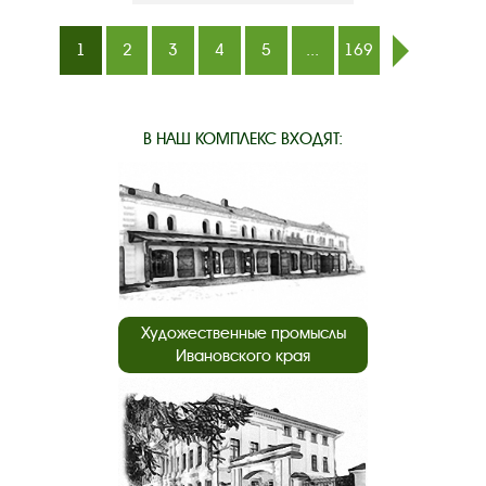
1
2
3
4
5
...
169
след.
В НАШ КОМПЛЕКС ВХОДЯТ:
Художественные промыслы
Ивановского края