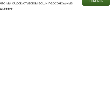
Принять
что мы обрабатываем ваши персональные
данные.
Результаты независимой оценки качества
Бесплатная юридическая помощь
Правила посещения экспозиций и выставок
Copyright © http://www.plyos.org
Плесский государственный
историко-архитектурный и художественный
музей‑заповедник.
Использование и копирование
информации запрещено.
Адрес: Плес, Соборная гора, 1. Тел.: +7 (49339) 4-34-90
Пользовательское соглашение
Политика конфиденциальности