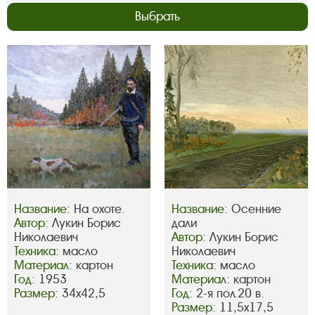
Выбрать
Название:
На охоте.
Название:
Осенние
Автор:
Лукин Борис
дали
Николаевич
Автор:
Лукин Борис
Техника:
масло
Николаевич
Материал:
картон
Техника:
масло
Год:
1953
Материал:
картон
Размер:
34х42,5
Год:
2-я пол.20 в.
Размер:
11,5х17,5