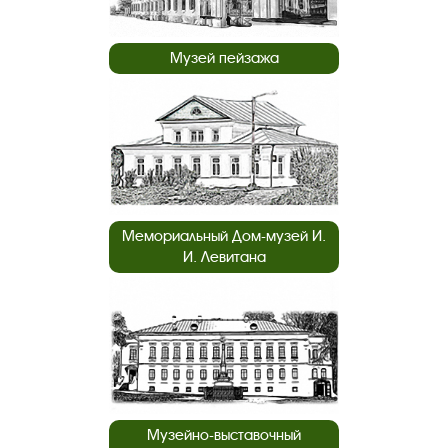
Музей пейзажа
Мемориальный Дом-музей И.
И. Левитана
Музейно-выставочный