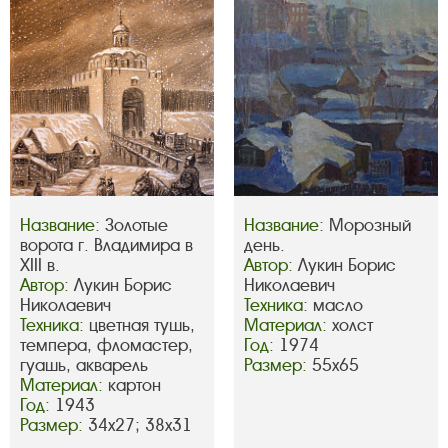
Название:
Золотые
Название:
Морозный
ворота г. Владимира в
день.
XIII в.
Автор:
Лукин Борис
Автор:
Лукин Борис
Николаевич
Николаевич
Техника:
масло
Техника:
цветная тушь,
Материал:
холст
темпера, фломастер,
Год:
1974
гуашь, акварель
Размер:
55х65
Материал:
картон
Год:
1943
Размер:
34х27; 38х31