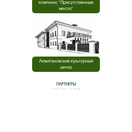
комплекс “Присутственные
места”
Левитановский культурный
центр
ПАРТНЕРЫ
нашего музея