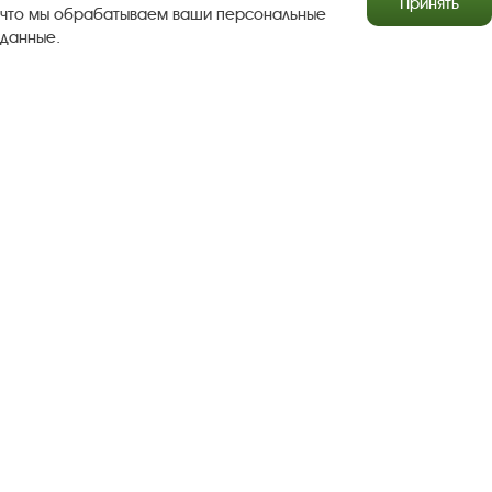
Принять
что мы обрабатываем ваши персональные
данные.
Результаты независимой оценки качества
Бесплатная юридическая помощь
Правила посещения экспозиций и выставок
Copyright © http://www.plyos.org
Плесский государственный
историко-архитектурный и художественный
музей‑заповедник.
Использование и копирование
информации запрещено.
Адрес: Плес, Соборная гора, 1. Тел.: +7 (49339) 4-34-90
Пользовательское соглашение
Политика конфиденциальности