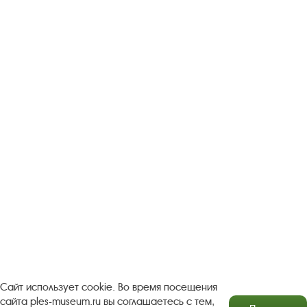
Следите за новостями в соцсетях:
Вконтакте
rutube
Одноклассники
YouTube
Трипадвизор
Посетителям
О музее-заповеднике
Пленэр "Зелёный шум"
Проект Арт-поводОК Плёс
Рекомендации по правилам личной безопасности
Турфирмам
Документы
Застройщикам
Сайт использует cookie. Во время посещения
сайта ples-museum.ru вы соглашаетесь с тем,
Антикоррупционная деятельность