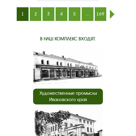
1
2
3
4
5
...
169
след.
В НАШ КОМПЛЕКС ВХОДЯТ:
Художественные промыслы
Ивановского края