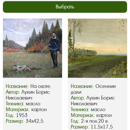
Выбрать
Название:
На охоте.
Название:
Осенние
Автор:
Лукин Борис
дали
Николаевич
Автор:
Лукин Борис
Техника:
масло
Николаевич
Материал:
картон
Техника:
масло
Год:
1953
Материал:
картон
Размер:
34х42,5
Год:
2-я пол.20 в.
Размер:
11,5х17,5