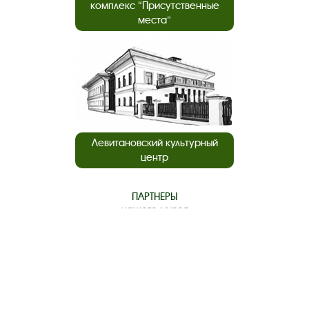
комплекс “Присутственные
места”
Левитановский культурный
центр
ПАРТНЕРЫ
нашего музея