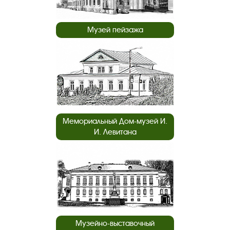
Музей пейзажа
Мемориальный Дом-музей И.
И. Левитана
Музейно-выставочный