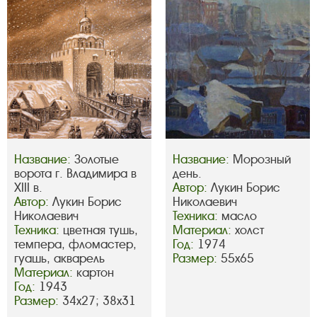
Название:
Золотые
Название:
Морозный
ворота г. Владимира в
день.
XIII в.
Автор:
Лукин Борис
Автор:
Лукин Борис
Николаевич
Николаевич
Техника:
масло
Техника:
цветная тушь,
Материал:
холст
темпера, фломастер,
Год:
1974
гуашь, акварель
Размер:
55х65
Материал:
картон
Год:
1943
Размер:
34х27; 38х31