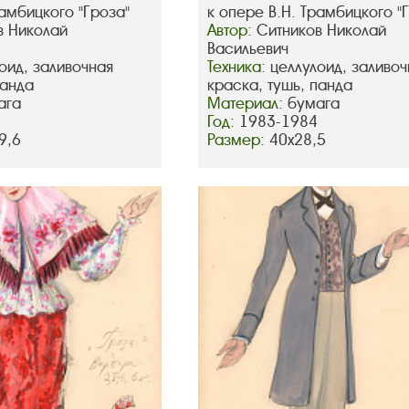
рамбицкого "Гроза"
к опере В.Н. Трамбицкого "
в Николай
Автор:
Ситников Николай
Васильевич
оид, заливочная
Техника:
целлулоид, заливоч
панда
краска, тушь, панда
ага
Материал:
бумага
Год:
1983-1984
9,6
Размер:
40х28,5