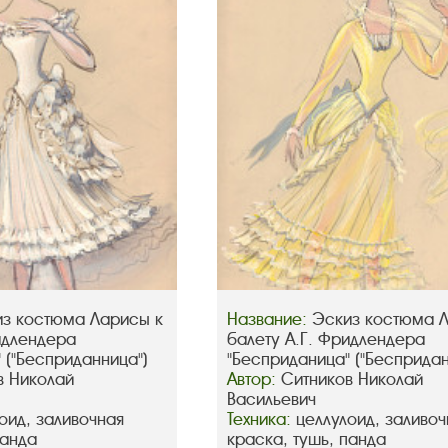
з костюма Ларисы к
Название:
Эскиз костюма 
идлендера
балету А.Г. Фридлендера
 ("Бесприданница")
"Бесприданица" ("Беспридан
в Николай
Автор:
Ситников Николай
Васильевич
оид, заливочная
Техника:
целлулоид, заливоч
панда
краска, тушь, панда