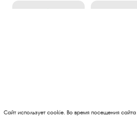
Сайт использует cookie. Во время посещения сайта
Посетителям
Турфирмам
О музее-заповеднике
Документы