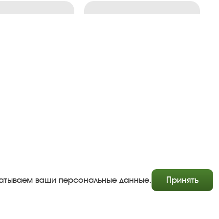
абатываем ваши персональные данные.
Принять
Copyright © http://www.plyos.org
Плесский государственный историко-архитектурный и