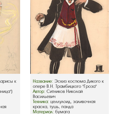
Ларисы к
Название:
Эскиз костюма Дикого к
опере В.Н. Трамбицкого "Гроза"
ница")
Автор:
Ситников Николай
Васильевич
Техника:
целлулоид, заливочная
ная
краска, тушь, панда
Материал:
бумага