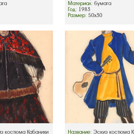
ага
Материал:
бумага
Год:
1983
Размер:
50х30
з костюма Кабанихи
Название:
Эскиз костюма 