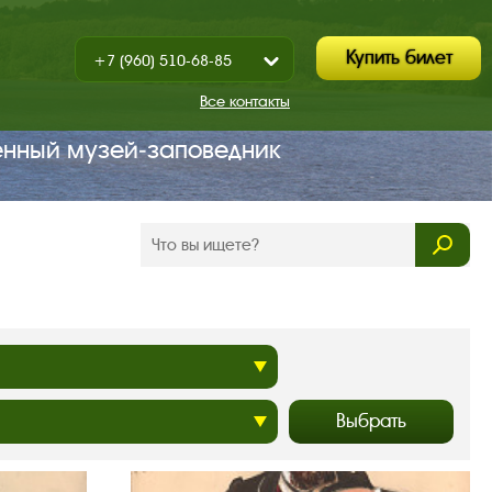
Купить билет
+7 (960) 510-68-85
Показать
+7 (930) 347-67-70
/
Все контакты
Закрыть
енный музей‑заповедник
Выбрать