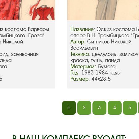
з костюма Варвары
Название:
Эскиз костюма Б
рамбицкого "Гроза"
опере В.Н. Трамбицкого "Гр
в Николай
Автор:
Ситников Николай
Васильевич
оид, заливочная
Техника:
целлулоид, заливоч
панда
краска, тушь, панда
ага
Материал:
бумага
Год:
1983-1984 годы
5
Размер:
44х28,5
1
2
3
4
5