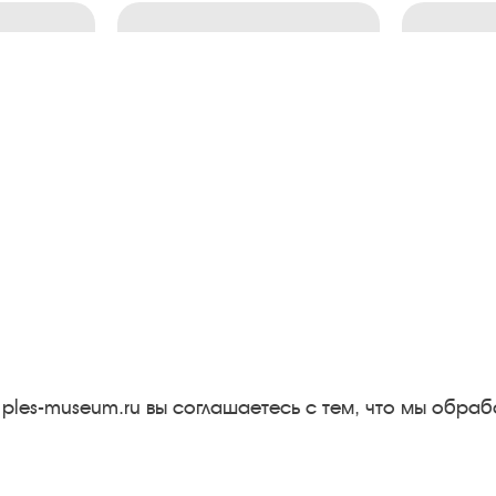
Следите за новостями в соцсетях:
Вконтакте
rutube
Одноклассники
YouTube
Трипадвизор
 ples-museum.ru вы соглашаетесь с тем, что мы обр
Результаты независимой
оценки качества