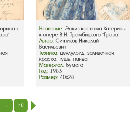
ориса к
Название:
Эскиз костюма Катерины
оза"
к опере В.Н. Трамбицкого "Гроза"
Автор:
Ситников Николай
Васильевич
ная
Техника:
целлулоид, заливочная
краска, тушь, панда
Материал:
бумага
Год:
1983
Размер:
40х28
...
40
след.