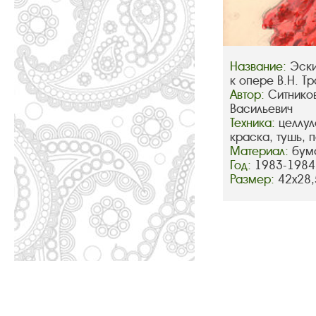
Название:
Эски
к опере В.Н. Т
Автор:
Ситнико
Васильевич
Техника:
целлул
краска, тушь, 
Материал:
бум
Год:
1983-1984
Размер:
42х28,