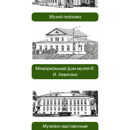
Музей пейзажа
Мемориальный Дом-музей И.
И. Левитана
Музейно-выставочный