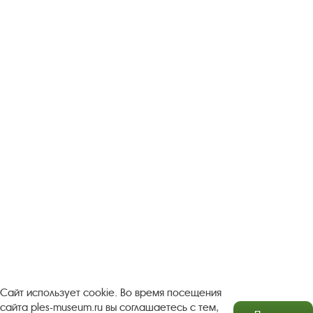
Следите за новостями в соцсетях:
Вконтакте
rutube
Одноклассники
YouTube
Трипадвизор
Посетителям
О музее-заповеднике
Пленэр "Зелёный шум"
Проект Арт-поводОК Плёс
Рекомендации по правилам личной безопасности
Турфирмам
Документы
Застройщикам
Сайт использует cookie. Во время посещения
сайта ples-museum.ru вы соглашаетесь с тем,
Антикоррупционная деятельность