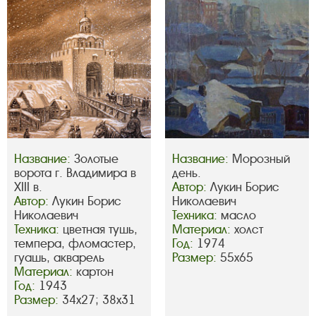
Название:
Золотые
Название:
Морозный
ворота г. Владимира в
день.
XIII в.
Автор:
Лукин Борис
Автор:
Лукин Борис
Николаевич
Николаевич
Техника:
масло
Техника:
цветная тушь,
Материал:
холст
темпера, фломастер,
Год:
1974
гуашь, акварель
Размер:
55х65
Материал:
картон
Год:
1943
Размер:
34х27; 38х31