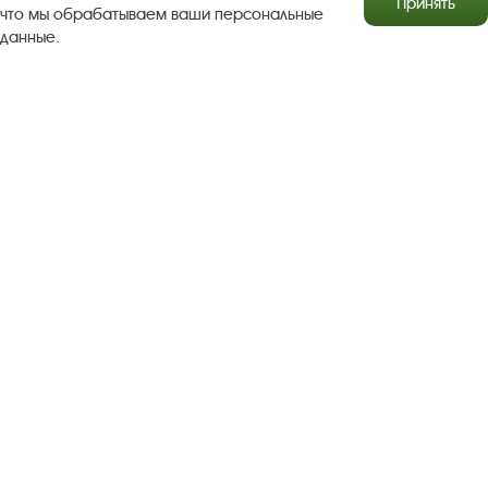
Принять
что мы обрабатываем ваши персональные
данные.
Результаты независимой оценки качества
Бесплатная юридическая помощь
Правила посещения экспозиций и выставок
Copyright © http://www.plyos.org
Плесский государственный
историко-архитектурный и художественный
музей‑заповедник.
Использование и копирование
информации запрещено.
Адрес: Плес, Соборная гора, 1. Тел.: +7 (49339) 4-34-90
Пользовательское соглашение
Политика конфиденциальности