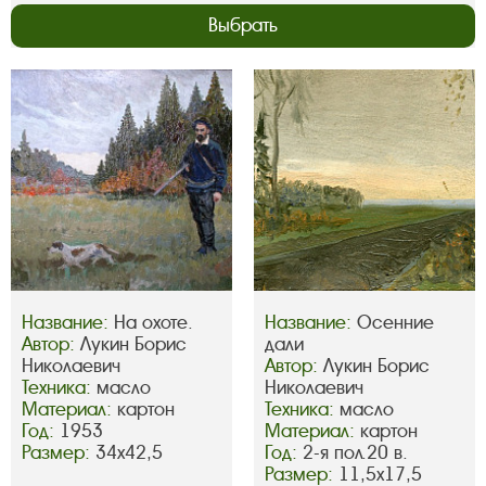
Выбрать
Название:
На охоте.
Название:
Осенние
Автор:
Лукин Борис
дали
Николаевич
Автор:
Лукин Борис
Техника:
масло
Николаевич
Материал:
картон
Техника:
масло
Год:
1953
Материал:
картон
Размер:
34х42,5
Год:
2-я пол.20 в.
Размер:
11,5х17,5