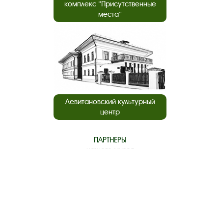
комплекс “Присутственные
места”
Левитановский культурный
центр
ПАРТНЕРЫ
нашего музея