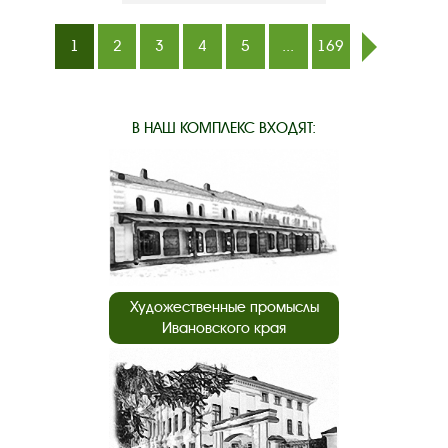
1
2
3
4
5
...
169
след.
В НАШ КОМПЛЕКС ВХОДЯТ:
Художественные промыслы
Ивановского края