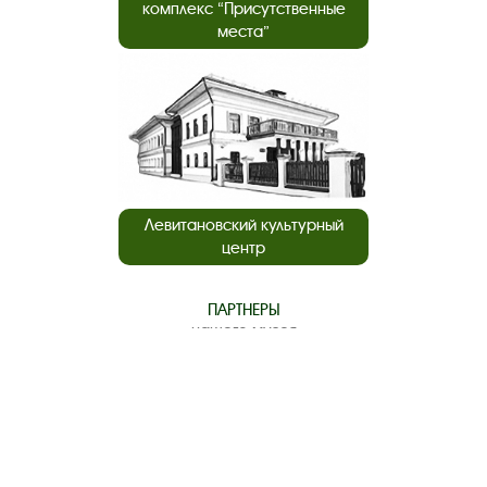
комплекс “Присутственные
места”
Левитановский культурный
центр
ПАРТНЕРЫ
нашего музея