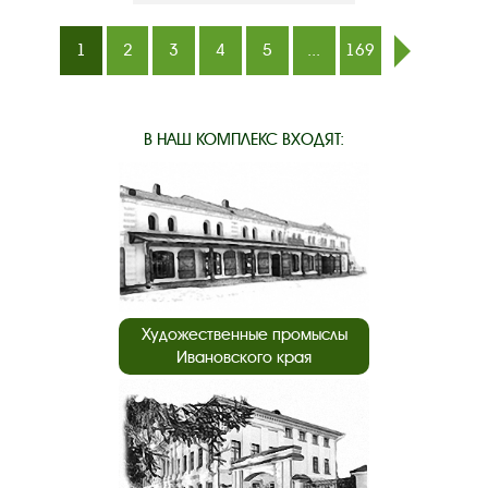
1
2
3
4
5
...
169
след.
В НАШ КОМПЛЕКС ВХОДЯТ:
Художественные промыслы
Ивановского края