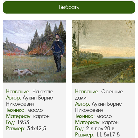
Выбрать
Название:
На охоте.
Название:
Осенние
Автор:
Лукин Борис
дали
Николаевич
Автор:
Лукин Борис
Техника:
масло
Николаевич
Материал:
картон
Техника:
масло
Год:
1953
Материал:
картон
Размер:
34х42,5
Год:
2-я пол.20 в.
Размер:
11,5х17,5