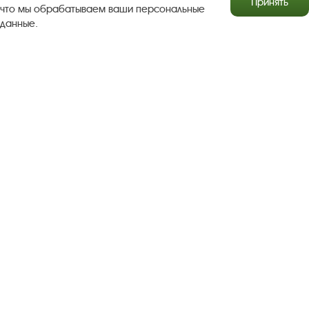
Принять
что мы обрабатываем ваши персональные
данные.
Результаты независимой оценки качества
Бесплатная юридическая помощь
Правила посещения экспозиций и выставок
Copyright © http://www.plyos.org
Плесский государственный
историко-архитектурный и художественный
музей‑заповедник.
Использование и копирование
информации запрещено.
Адрес: Плес, Соборная гора, 1. Тел.: +7 (49339) 4-34-90
Пользовательское соглашение
Политика конфиденциальности