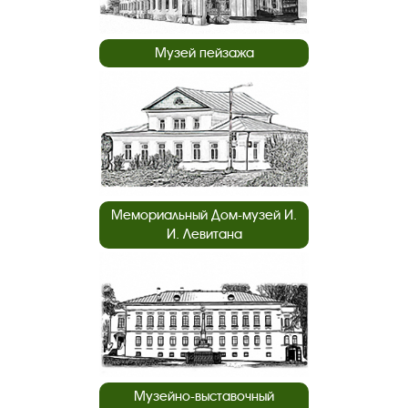
Музей пейзажа
Мемориальный Дом-музей И.
И. Левитана
Музейно-выставочный