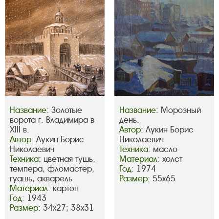
Название:
Золотые
Название:
Морозный
ворота г. Владимира в
день.
XIII в.
Автор:
Лукин Борис
Автор:
Лукин Борис
Николаевич
Николаевич
Техника:
масло
Техника:
цветная тушь,
Материал:
холст
темпера, фломастер,
Год:
1974
гуашь, акварель
Размер:
55х65
Материал:
картон
Год:
1943
Размер:
34х27; 38х31