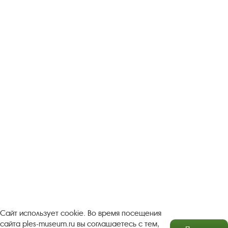
Следите за новостями в соцсетях:
Вконтакте
rutube
Одноклассники
YouTube
Трипадвизор
Посетителям
О музее-заповеднике
Пленэр "Зелёный шум"
Проект Арт-поводОК Плёс
Рекомендации по правилам личной безопасности
Турфирмам
Документы
Застройщикам
Сайт использует cookie. Во время посещения
сайта ples-museum.ru вы соглашаетесь с тем,
Антикоррупционная деятельность