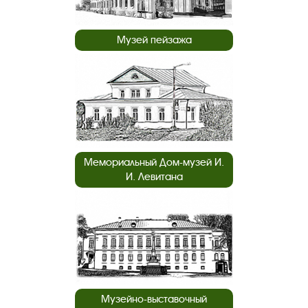
Музей пейзажа
Мемориальный Дом-музей И.
И. Левитана
Музейно-выставочный