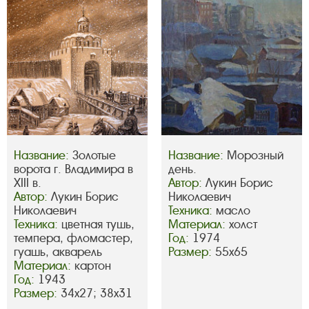
Название:
Золотые
Название:
Морозный
ворота г. Владимира в
день.
XIII в.
Автор:
Лукин Борис
Автор:
Лукин Борис
Николаевич
Николаевич
Техника:
масло
Техника:
цветная тушь,
Материал:
холст
темпера, фломастер,
Год:
1974
гуашь, акварель
Размер:
55х65
Материал:
картон
Год:
1943
Размер:
34х27; 38х31