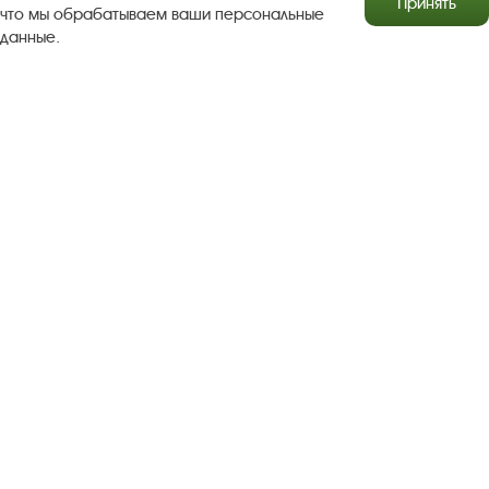
Принять
что мы обрабатываем ваши персональные
данные.
Результаты независимой оценки качества
Бесплатная юридическая помощь
Правила посещения экспозиций и выставок
Copyright © http://www.plyos.org
Плесский государственный
историко-архитектурный и художественный
музей‑заповедник.
Использование и копирование
информации запрещено.
Адрес: Плес, Соборная гора, 1. Тел.: +7 (49339) 4-34-90
Пользовательское соглашение
Политика конфиденциальности