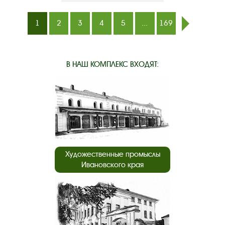
1
2
3
4
5
...
169
след.
В НАШ КОМПЛЕКС ВХОДЯТ:
Художественные промыслы
Ивановского края