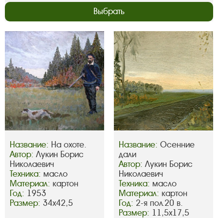
Выбрать
Название:
На охоте.
Название:
Осенние
Автор:
Лукин Борис
дали
Николаевич
Автор:
Лукин Борис
Техника:
масло
Николаевич
Материал:
картон
Техника:
масло
Год:
1953
Материал:
картон
Размер:
34х42,5
Год:
2-я пол.20 в.
Размер:
11,5х17,5