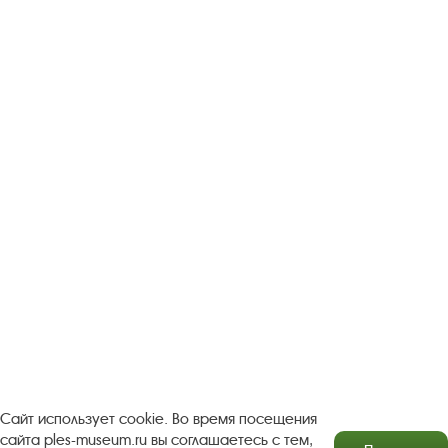
Следите за новостями в соцсетях:
Вконтакте
rutube
Одноклассники
YouTube
Трипадвизор
Посетителям
О музее-заповеднике
Пленэр "Зелёный шум"
Проект Арт-поводОК Плёс
Рекомендации по правилам личной безопасности
Турфирмам
Документы
Застройщикам
Сайт использует cookie. Во время посещения
сайта ples-museum.ru вы соглашаетесь с тем,
Антикоррупционная деятельность