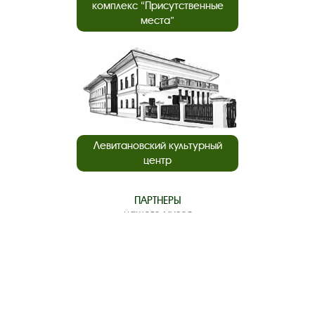
комплекс “Присутственные
места”
Левитановский культурный
центр
ПАРТНЕРЫ
нашего музея