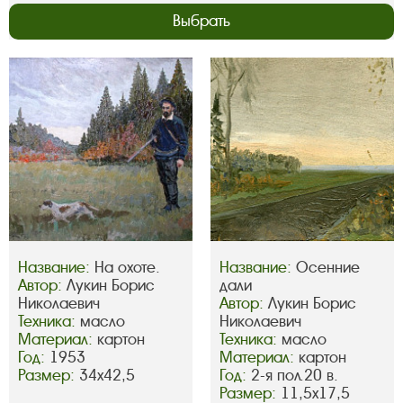
Выбрать
Название:
На охоте.
Название:
Осенние
Автор:
Лукин Борис
дали
Николаевич
Автор:
Лукин Борис
Техника:
масло
Николаевич
Материал:
картон
Техника:
масло
Год:
1953
Материал:
картон
Размер:
34х42,5
Год:
2-я пол.20 в.
Размер:
11,5х17,5