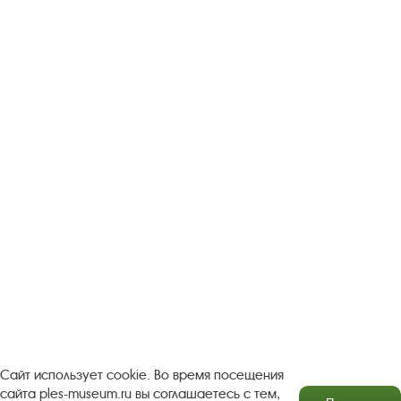
Следите за новостями в соцсетях:
Вконтакте
rutube
Одноклассники
YouTube
Трипадвизор
Посетителям
О музее-заповеднике
Пленэр "Зелёный шум"
Проект Арт-поводОК Плёс
Рекомендации по правилам личной безопасности
Турфирмам
Документы
Застройщикам
Сайт использует cookie. Во время посещения
сайта ples-museum.ru вы соглашаетесь с тем,
Антикоррупционная деятельность