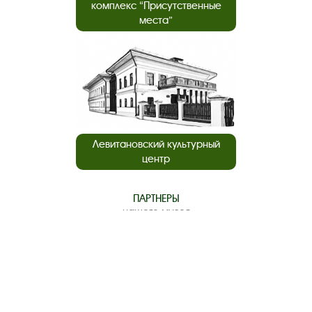
комплекс “Присутственные
места”
Левитановский культурный
центр
ПАРТНЕРЫ
нашего музея