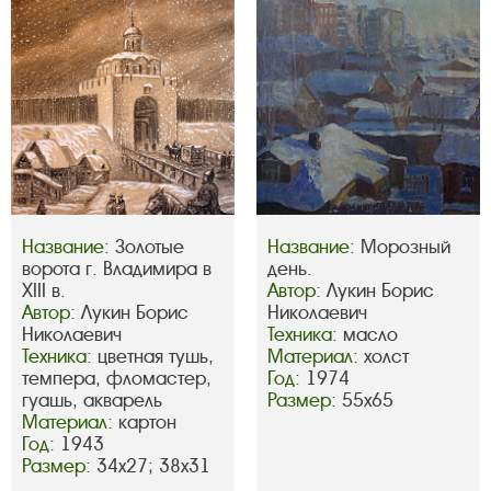
Название:
Золотые
Название:
Морозный
ворота г. Владимира в
день.
XIII в.
Автор:
Лукин Борис
Автор:
Лукин Борис
Николаевич
Николаевич
Техника:
масло
Техника:
цветная тушь,
Материал:
холст
темпера, фломастер,
Год:
1974
гуашь, акварель
Размер:
55х65
Материал:
картон
Год:
1943
Размер:
34х27; 38х31