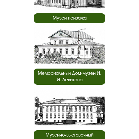
Музей пейзажа
Мемориальный Дом-музей И.
И. Левитана
Музейно-выставочный