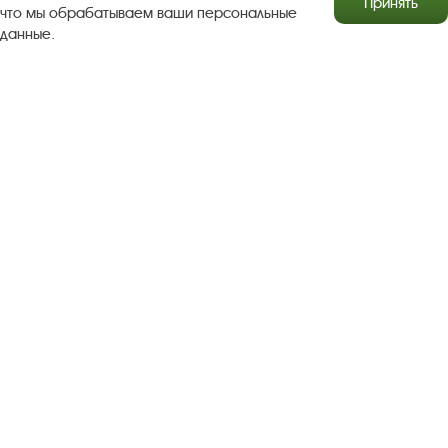
Принять
что мы обрабатываем ваши персональные
данные.
Результаты независимой оценки качества
Бесплатная юридическая помощь
Правила посещения экспозиций и выставок
Copyright © http://www.plyos.org
Плесский государственный
историко-архитектурный и художественный
музей‑заповедник.
Использование и копирование
информации запрещено.
Адрес: Плес, Соборная гора, 1. Тел.: +7 (49339) 4-34-90
Пользовательское соглашение
Политика конфиденциальности