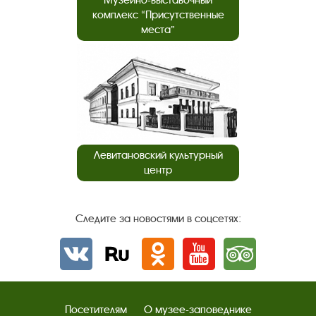
комплекс “Присутственные
места”
Левитановский культурный
центр
Следите за новостями в соцсетях:
Вконтакте
rutube
Одноклассники
YouTube
Трипадвизор
Посетителям
О музее-заповеднике