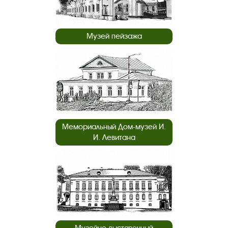
Музей пейзажа
Мемориальный Дом-музей И.
И. Левитана
Музейно-выставочный