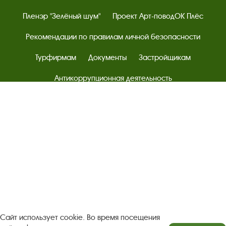
Пленэр "Зелёный шум"
Проект Арт-поводОК Плёс
Рекомендации по правилам личной безопасности
Турфирмам
Документы
Застройщикам
Антикоррупционная деятельность
Результаты независимой оценки качества
Бесплатная юридическая помощь
Правила посещения экспозиций и выставок
Copyright © http://www.plyos.org
Плесский государственный
историко-архитектурный и художественный
музей‑заповедник.
Использование и копирование
информации запрещено.
Адрес: Плес, Соборная гора, 1. Тел.: +7 (49339) 4-34-90
Сайт использует cookie. Во время посещения