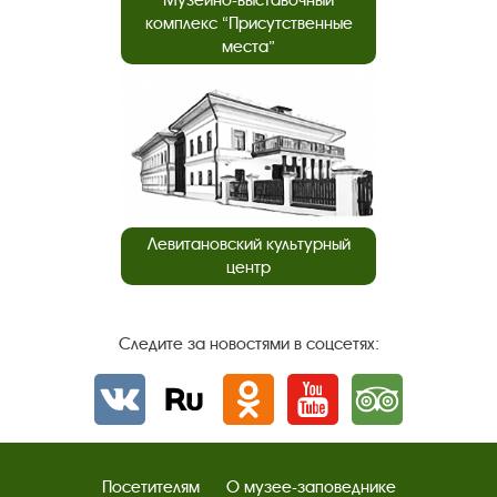
комплекс “Присутственные
места”
Левитановский культурный
центр
Следите за новостями в соцсетях:
Вконтакте
rutube
Одноклассники
YouTube
Трипадвизор
Посетителям
О музее-заповеднике