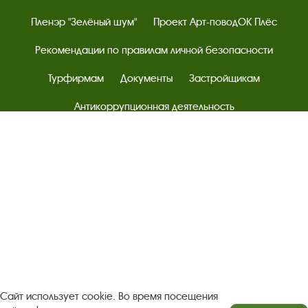
Пленэр "Зелёный шум"
Проект Арт-поводОК Плёс
Рекомендации по правилам личной безопасности
Турфирмам
Документы
Застройщикам
Антикоррупционная деятельность
Результаты независимой оценки качества
Бесплатная юридическая помощь
Правила посещения экспозиций и выставок
Copyright © http://www.plyos.org
Плесский государственный
историко-архитектурный и художественный
музей‑заповедник.
Использование и копирование
информации запрещено.
Адрес: Плес, Соборная гора, 1. Тел.: +7 (49339) 4-34-90
Сайт использует cookie. Во время посещения