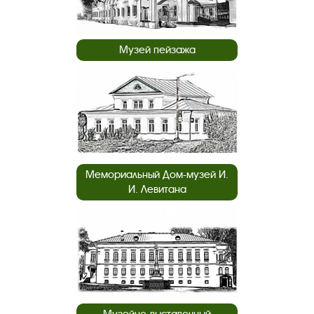
Музей пейзажа
Мемориальный Дом-музей И.
И. Левитана
Музейно-выставочный