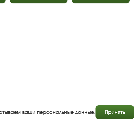
Copyright © http://www.plyos.org
Плесский государственный историко-архитектурный и
художественный музей‑заповедник.
Использование и копирование информации запрещено.
Адрес: Плес, Соборная гора, 1. Тел.: +7 (49339) 4-34-90
абатываем ваши персональные данные.
Принять