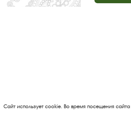
Посетителям
Турфирмам
О музее-заповеднике
Документы
Пленэр "Зелёный шум"
Застройщика
Проект Арт-поводОК Плёс
Антикоррупци
Рекомендации по правилам
деятельность
Сайт использует cookie. Во время посещения сайта
личной безопасности