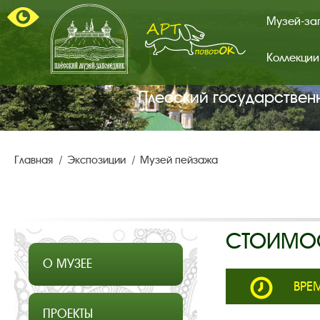
Музей-за
Коллекции
Арт-
поводок.
Главная
Плесский государствен
страница.
Главная
Экспозиции
Музей пейзажа
СТОИМОС
О МУЗЕЕ
ВРЕМ
ПРОЕКТЫ