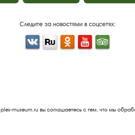
Следите за новостями в соцсетях:
Вконтакте
rutube
Одноклассники
YouTube
Трипадвизор
Результаты независимой
оценки качества
м
Бесплатная юридическая
онная
помощь
Правила посещения
 ples-museum.ru вы соглашаетесь с тем, что мы обр
экспозиций и выставок