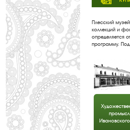
КУП
Плесский музей
коллекций и фо
определяется о
программу. По
Художестве
промысл
Ивановского