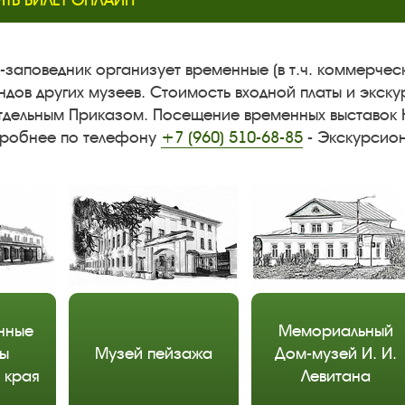
ИТЬ БИЛЕТ ОНЛАЙН
-заповедник организует временные (в т.ч. коммерчес
ндов других музеев. Стоимость входной платы и экск
тдельным Приказом. Посещение временных выставок 
дробнее по телефону
+7 (960) 510-68-85
- Экскурсион
нные
Мемориальный
ы
Музей пейзажа
Дом-музей И. И.
 края
Левитана