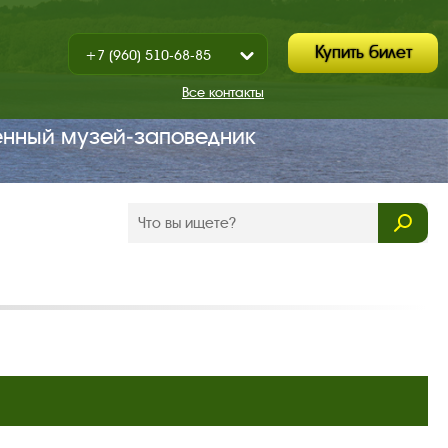
Купить билет
+7 (960) 510-68-85
Показать
+7 (930) 347-67-70
/
Все контакты
Закрыть
енный музей‑заповедник