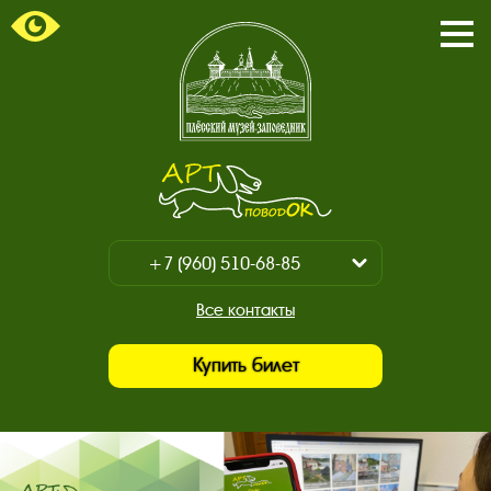
Пока
/
Закр
мен
Главная
страница.
Арт-
поводок.
+7 (960) 510-68-85
Показать
/
+7 (930) 347-67-70
Все контакты
Закрыть
Купить билет