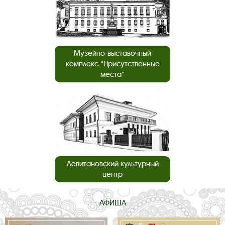
Музейно-выставочный
комплекс “Присутственные
места”
Левитановский культурный
центр
АФИША