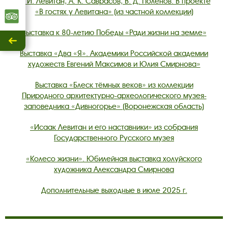
И. И. Левитан, А. К. Саврасов, В. Д. Поленов. В проекте
«В гостях у Левитана» (из частной коллекции)
Трипадвизор
Выставка к 80-летию Победы «Ради жизни на земле»
Скрыть
Выставка «Два «Я». Академики Российской академии
/
художеств Евгений Максимов и Юлия Смирнова»
показать.
Выставка «Блеск тёмных веков» из коллекции
Природного архитектурно-археологического музея-
заповедника «Дивногорье» (Воронежская область)
«Исаак Левитан и его наставники» из собрания
Государственного Русского музея
«Колесо жизни». Юбилейная выставка холуйского
художника Александра Смирнова
Дополнительные выходные в июле 2025 г.