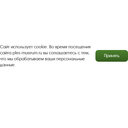
Посетителям
О музее-заповеднике
Пленэр "Зелёный шум"
Проект Арт-поводОК Плёс
Рекомендации по правилам личной безопасности
Сайт использует cookie. Во время посещения
Турфирмам
Документы
Застройщикам
сайта ples-museum.ru вы соглашаетесь с тем,
Принять
что мы обрабатываем ваши персональные
Антикоррупционная деятельность
данные.
Результаты независимой оценки качества
Бесплатная юридическая помощь
Правила посещения экспозиций и выставок
Copyright © http://www.plyos.org
Плесский государственный
историко-архитектурный и художественный
музей‑заповедник.
Использование и копирование
информации запрещено.