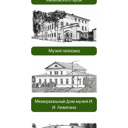
Музей пейзажа
Мемориальный Дом-музей И.
И. Левитана